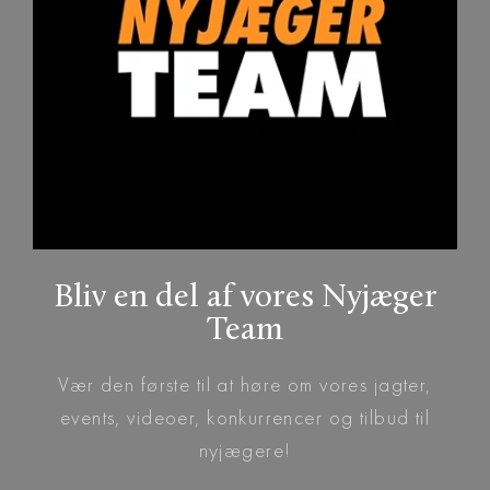
Bliv en del af vores Nyjæger
Team
Vær den første til at høre om vores jagter,
events, videoer, konkurrencer og tilbud til
nyjægere!