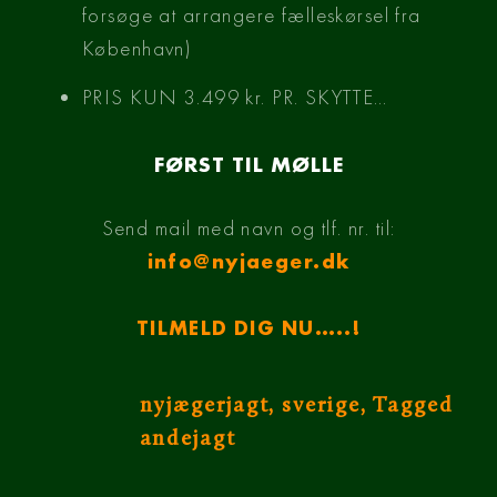
forsøge at arrangere fælleskørsel fra
København)
PRIS KUN 3.499 kr. PR. SKYTTE…
FØRST TIL MØLLE
Send mail med navn og tlf. nr. til:
info@nyjaeger.dk
TILMELD DIG NU…..!
nyjægerjagt
,
sverige
,
Tagged
andejagt