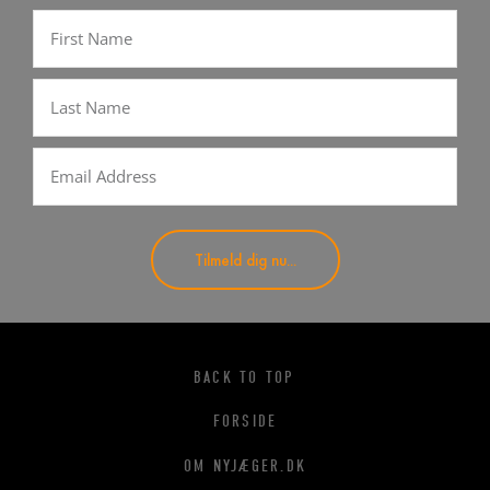
Tilmeld dig nu...
BACK TO TOP
FORSIDE
OM NYJÆGER.DK