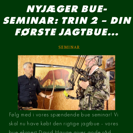
NYJÆGER BUE-
SEMINAR: TRIN 2 – DIN
FØRSTE JAGTBUE…
SEMINAR
Følg med i vores spændende bue seminar! Vi 
skal nu have købt den rigtige jagtbue - vores 
bue ekspert David Hauge giver gode råd 