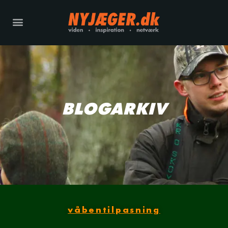
BLOGARKIV
våbentilpasning