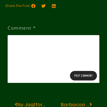
Share the Post:
Comment
*
Ny Jagtform – Motorbådsjagt
Barbacoa Tacos Med Braiseret Rådyr