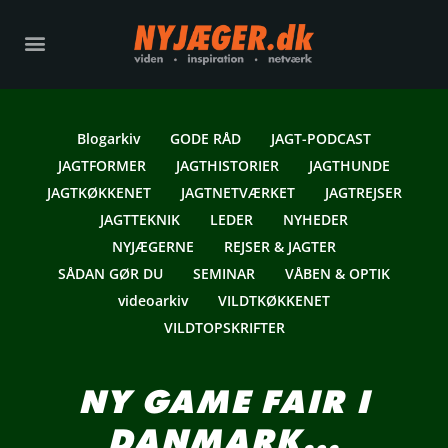
Blogarkiv
GODE RÅD
JAGT-PODCAST
JAGTFORMER
JAGTHISTORIER
JAGTHUNDE
JAGTKØKKENET
JAGTNETVÆRKET
JAGTREJSER
JAGTTEKNIK
LEDER
NYHEDER
NYJÆGERNE
REJSER & JAGTER
SÅDAN GØR DU
SEMINAR
VÅBEN & OPTIK
videoarkiv
VILDTKØKKENET
VILDTOPSKRIFTER
NY GAME FAIR I
DANMARK…