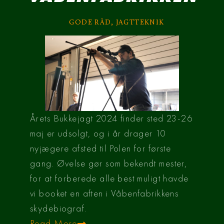
GODE RÅD
,
JAGTTEKNIK
Årets Bukkejagt 2024 finder sted 23-26
maj er udsolgt, og i år drager 10
nyjægere afsted til Polen for første
gang. Øvelse gør som bekendt mester,
for at forberede alle best muligt havde
vi booket en aften i Våbenfabrikkens
skydebiograf.​
Read More