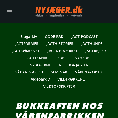
Blogarkiv
GODE RÅD
JAGT-PODCAST
JAGTFORMER
JAGTHISTORIER
JAGTHUNDE
JAGTKØKKENET
JAGTNETVÆRKET
JAGTREJSER
JAGTTEKNIK
LEDER
NYHEDER
NYJÆGERNE
REJSER & JAGTER
SÅDAN GØR DU
SEMINAR
VÅBEN & OPTIK
videoarkiv
VILDTKØKKENET
VILDTOPSKRIFTER
BUKKEAFTEN HOS
VÅBENFABRIKKEN