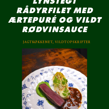
LYNSTEGT
RÅDYRFILET MED
ÆRTEPURÉ OG VILDT
RØDVINSAUCE
JAGTKØKKENET
,
VILDTOPSKRIFTER